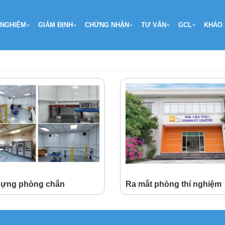
 NGHIỆM
GIÁM ĐỊNH
CHỨNG NHẬN
TƯ VẤN
GCL
KHẢO 
dựng phòng chắn
Ra mắt phòng thí nghiệm