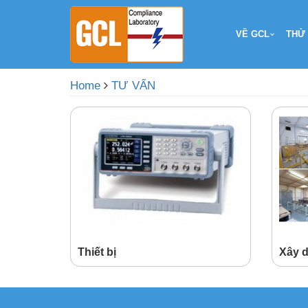
VỀ GCL
THỬ
Home
TƯ VẤN
Thiết bị
Xây 