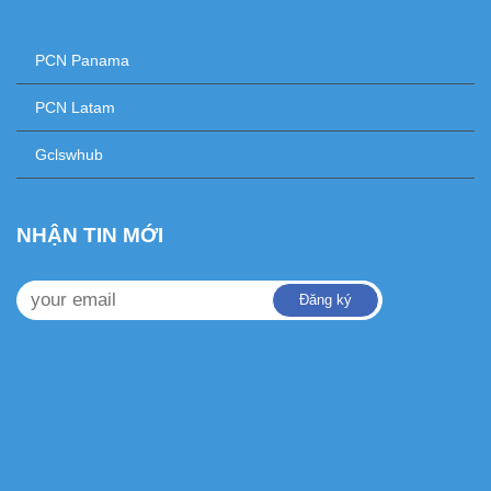
+
PCN Panama
+
PCN Latam
+
Gclswhub
NHẬN TIN MỚI
Đăng ký